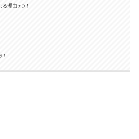
れる理由5つ！
数！