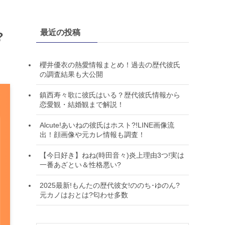
最近の投稿
?
櫻井優衣の熱愛情報まとめ！過去の歴代彼氏
の調査結果も大公開
鎮西寿々歌に彼氏はいる？歴代彼氏情報から
恋愛観・結婚観まで解説！
Alcute!あいねの彼氏はホスト?!LINE画像流
出！顔画像や元カレ情報も調査！
【今日好き】ねね(時田音々)炎上理由3つ!実は
一番あざとい＆性格悪い?
2025最新!もんたの歴代彼女!ののち･ゆのん?
元カノはおとは?匂わせ多数