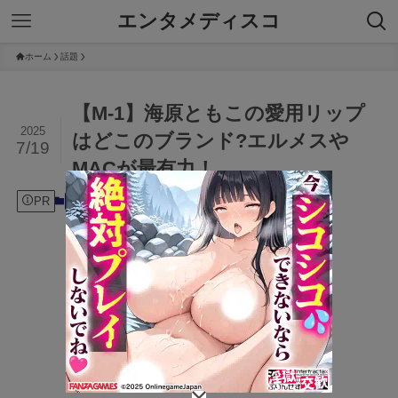
エンタメディスコ
ホーム
話題
【M-1】海原ともこの愛用リップ
2025
はどこのブランド?エルメスや
7/19
MACが最有力！
PR
2025年7月19日
話題