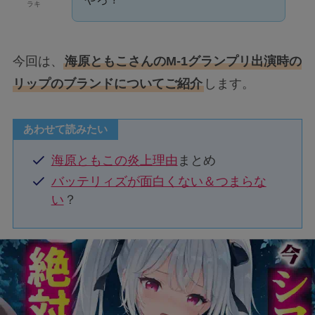
ラキ
今回は、
海原ともこさんのM-1グランプリ出演時の
リップのブランドについてご紹介
します。
あわせて読みたい
海原ともこの炎上理由
まとめ
バッテリィズが面白くない＆つまらな
い
？