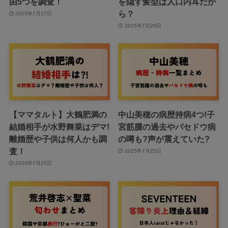
由5つを調査！
を隠す髪型は人口内耳だか
ら？
2025年7月27日
2025年7月26日
【ママタルト】大鶴肥満の
中山美穂の病歴持病4つ!子
結婚相手が水野舞菜はデマ!
宮筋腫の過去やバセドウ病
離婚歴や子供は何人かも調
の噂も?声が震えていた?
査！
2025年7月25日
2025年7月25日