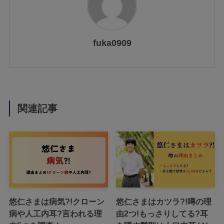
fuka0909
関連記事
悠仁さまは病気?!クローン
悠仁さまはカツラ?!噂の理
病や人工内耳?言われる理
由2つ!もっさりしてる?耳