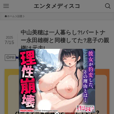
エンタメディスコ
ホーム
話題
中山美穂は一人暮らし?!パートナ
2025
ー永田雄樹と同棲してた?息子の親
7/15
権は元夫!
PR
2025年7月15日
話題