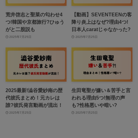
荒井啓志と聖菜の匂わせ4
【動画】SEVENTEENの客
つ!韓国や京都旅行?ひゅう
降り炎上はなぜ?理由4つ!
がと二股説も
日本人caratじゃなかった?
2025年7月25日
2025年7月25日
2025最新!澁谷愛紗南の歴
生田竜聖が嫌い＆苦手と言
代彼氏まとめ！元カレは
われる理由5つ!無理の声
誰?彼氏発言動画が流出！
も?性格悪いや暗い?
2025年7月25日
2025年7月25日