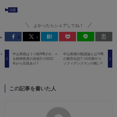
話題
よかったらシェアしてね！
中山美穂はうつ病⁈噂され
中山美穂の陰謀論とは?!噂
る精神疾患の兆候3つ!2022
の都市伝説7つ!DS展やコ
年から症状あり?
ンフィデンスマンの呪い?
この記事を書いた人