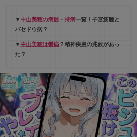
▼
中山美穂の病歴・持病
一覧！子宮筋腫と
バセドウ病？
▼
中山美穂は鬱病
？精神疾患の兆候があっ
た？