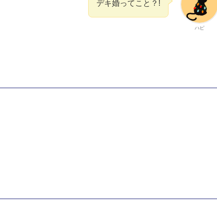
デキ婚ってこと？!
ハピ