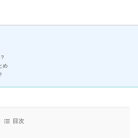
？
とめ
？
目次