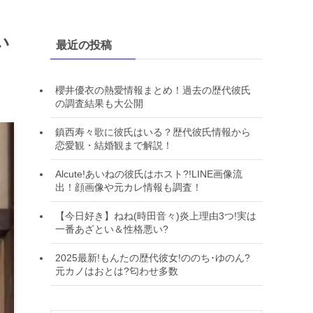
い
最近の投稿
櫻井優衣の熱愛情報まとめ！過去の歴代彼氏
の調査結果も大公開
鎮西寿々歌に彼氏はいる？歴代彼氏情報から
恋愛観・結婚観まで解説！
Alcute!あいねの彼氏はホスト?!LINE画像流
出！顔画像や元カレ情報も調査！
【今日好き】ねね(時田音々)炎上理由3つ!実は
一番あざとい＆性格悪い?
2025最新!もんたの歴代彼女!ののち･ゆのん?
元カノはおとは?匂わせ多数