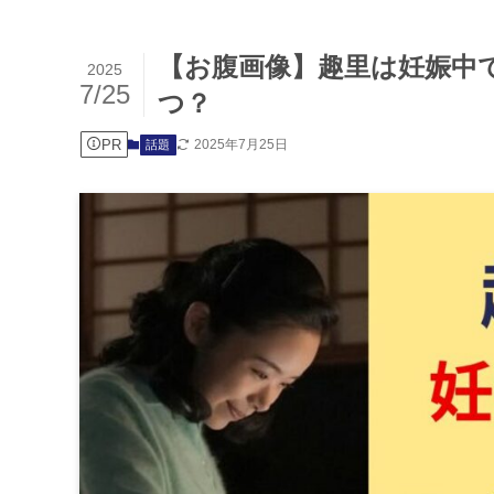
【お腹画像】趣里は妊娠中で
2025
7/25
つ？
PR
2025年7月25日
話題