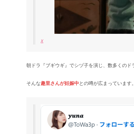
X
朝ドラ『ブギウギ』でシヅ子を演じ、数多くのド
そんな
趣里さんが妊娠中
との噂が広まっています