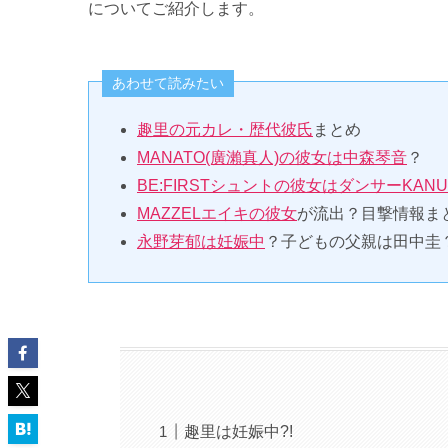
についてご紹介します。
あわせて読みたい
趣里の元カレ・歴代彼氏
まとめ
MANATO(廣瀨真人)の彼女は中森琴音
？
BE:FIRSTシュントの彼女はダンサーKANU
MAZZELエイキの彼女
が流出？目撃情報ま
永野芽郁は妊娠中
？子どもの父親は田中圭
趣里は妊娠中?!