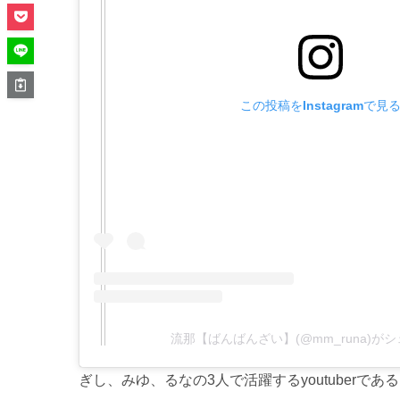
この投稿をInstagramで見
流那【ばんばんざい】(@mm_runa)が
ぎし、みゆ、るなの3人で活躍するyoutuberで