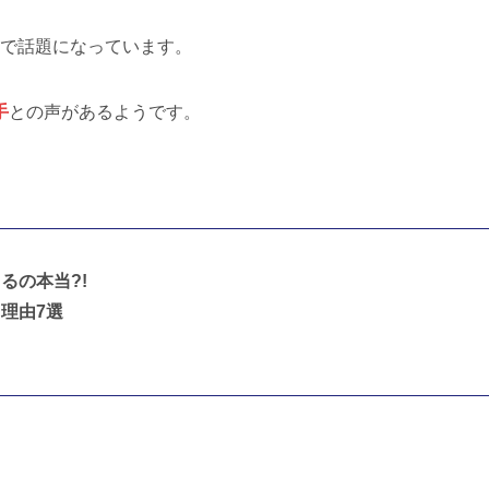
ことで話題になっています。
手
との声があるようです。
るの本当?!
理由7選
！