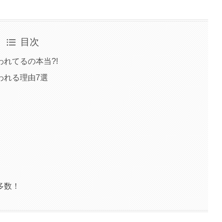
目次
れてるの本当?!
われる理由7選
多数！