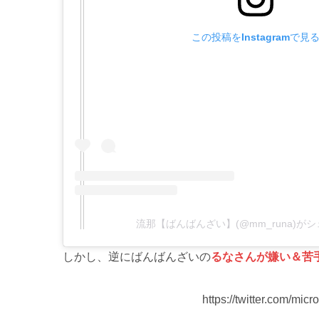
この投稿をInstagramで見
流那【ばんばんざい】(@mm_runa)が
しかし、逆にばんばんざいの
るなさんが嫌い＆苦
https://twitter.com/mi