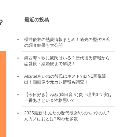
最近の投稿
？
櫻井優衣の熱愛情報まとめ！過去の歴代彼氏
の調査結果も大公開
鎮西寿々歌に彼氏はいる？歴代彼氏情報から
恋愛観・結婚観まで解説！
Alcute!あいねの彼氏はホスト?!LINE画像流
出！顔画像や元カレ情報も調査！
【今日好き】ねね(時田音々)炎上理由3つ!実は
一番あざとい＆性格悪い?
2025最新!もんたの歴代彼女!ののち･ゆのん?
元カノはおとは?匂わせ多数