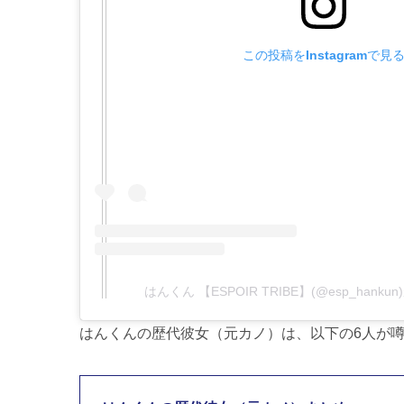
この投稿をInstagramで見
はんくん 【ESPOIR TRIBE】(@esp_han
はんくんの歴代彼女（元カノ）は、以下の6人が