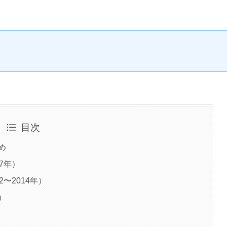
目次
め
7年）
〜2014年）
）