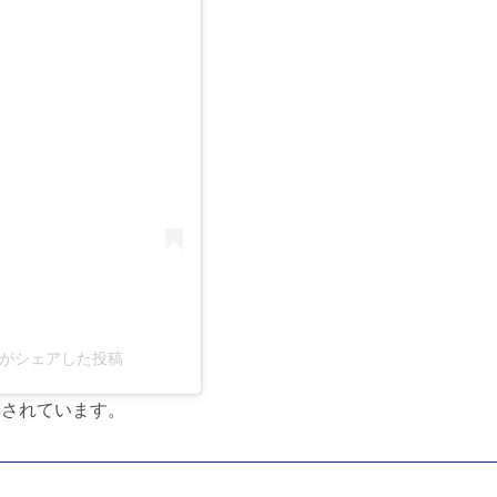
る
kun)がシェアした投稿
噂されています。