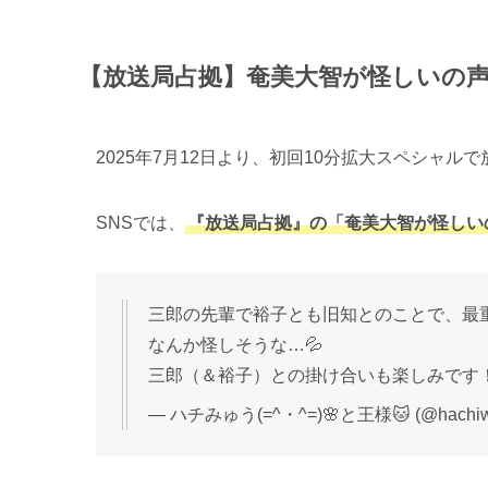
【放送局占拠】奄美大智が怪しいの声
2025年7月12日より、初回10分拡大スペシャ
SNSでは、
『放送局占拠』の「奄美大智が怪しい
三郎の先輩で裕子とも旧知とのことで、最
なんか怪しそうな…💦
三郎（＆裕子）との掛け合いも楽しみです
— ハチみゅう(=^・^=)🌸と王様🐱 (@hachi