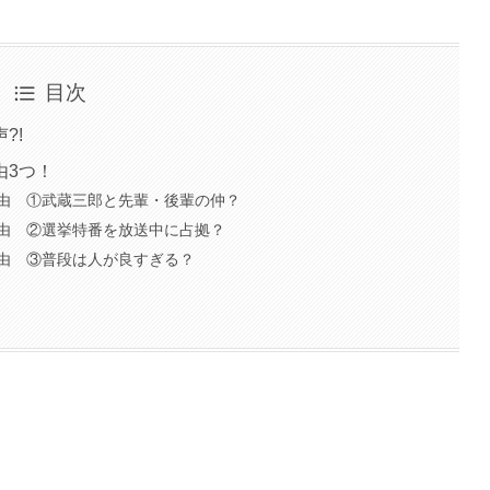
目次
?!
由3つ！
由 ①武蔵三郎と先輩・後輩の仲？
由 ②選挙特番を放送中に占拠？
由 ③普段は人が良すぎる？