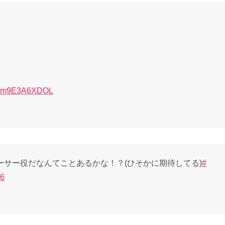
.co/m9E3A6XDOL
サー役だなんてことあるかな！？(ひそかに期待してる)
#
56