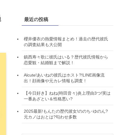
過
最近の投稿
櫻井優衣の熱愛情報まとめ！過去の歴代彼氏
の調査結果も大公開
鎮西寿々歌に彼氏はいる？歴代彼氏情報から
恋愛観・結婚観まで解説！
Alcute!あいねの彼氏はホスト?!LINE画像流
出！顔画像や元カレ情報も調査！
【今日好き】ねね(時田音々)炎上理由3つ!実は
一番あざとい＆性格悪い?
2025最新!もんたの歴代彼女!ののち･ゆのん?
元カノはおとは?匂わせ多数