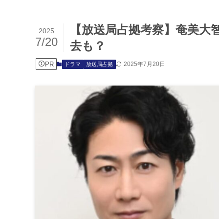
【放送局占拠考察】奄美大智
2025
7/20
去も？
PR
2025年7月20日
ドラマ
放送局占拠