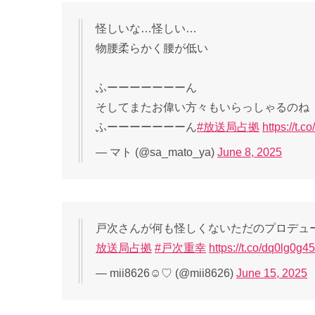
怪しいな…怪しい…
物腰柔らかく腰が低い
ふーーーーーーーん
そしてまたお偉い方々もいらっしゃるのね
ふーーーーーーーん
#放送局占拠
https://t
— マト (@sa_mato_ya)
June 8, 2025
戸次さんが何も怪しくないただのプロデュー
放送局占拠
#戸次重幸
https://t.co/dq0lg0g4
— mii8626☺︎♡ (@mii8626)
June 15, 2025