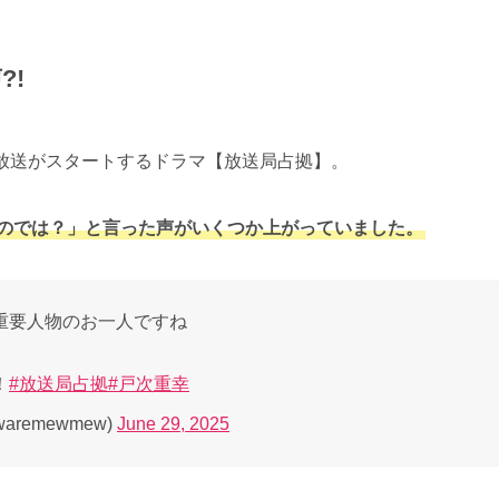
?!
ルで放送がスタートするドラマ【放送局占拠】。
のでは？」と言った声がいくつか上がっていました。
重要人物のお一人ですね
！
#放送局占拠
#戸次重幸
waremewmew)
June 29, 2025