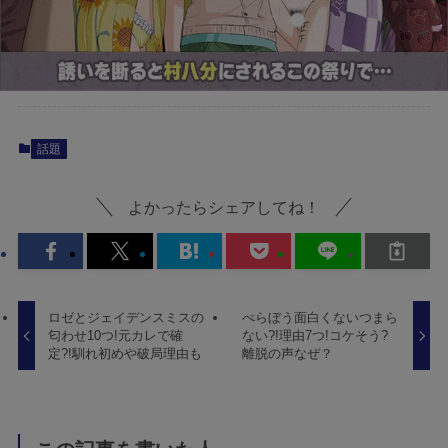
話題
よかったらシェアしてね！
ロゼとジェイデンスミスの
べらぼう面白くないつまら
匂わせ10つ!元カレで確
ない?!理由7つ!コケそう?
定?!馴れ初めや破局理由も
離脱の声なぜ？