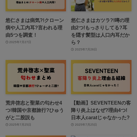
悠仁さまは病気?!クローン
悠仁さまはカツラ?!噂の理
病や人工内耳?言われる理
由2つ!もっさりしてる?耳
由5つを調査！
を隠す髪型は人口内耳だか
ら？
2025年7月27日
2025年7月26日
荒井啓志と聖菜の匂わせ4
【動画】SEVENTEENの客
つ!韓国や京都旅行?ひゅう
降り炎上はなぜ?理由4つ!
がと二股説も
日本人caratじゃなかった?
2025年7月25日
2025年7月25日