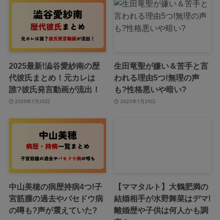
2025最新!澁谷愛紗南の歴
生田竜聖が嫌い＆苦手と言
代彼氏まとめ！元カレは
われる理由5つ!無理の声
誰?彼氏発言動画が流出！
も?性格悪いや暗い?
2025年7月25日
2025年7月25日
中山美穂の病歴持病4つ!子
【ママタルト】大鶴肥満の
宮筋腫の過去やバセドウ病
結婚相手が水野舞菜はデマ!
の噂も?声が震えていた?
離婚歴や子供は何人かも調