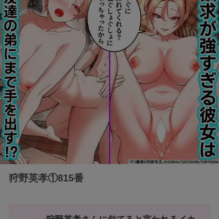
狩野英孝①815番