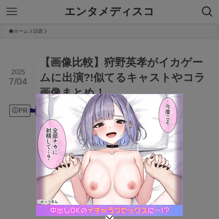
エンタメディスコ
ホーム
話題
【画像比較】狩野英孝がイカゲー
2025
ムに出演?!似てるキャストやコラ
7/04
画像まとめ！
PR
2025年7月4日
話題