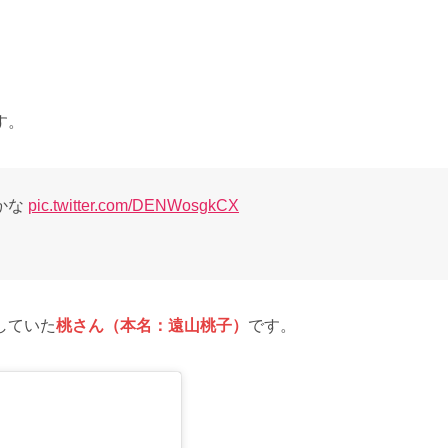
す。
かな
pic.twitter.com/DENWosgkCX
していた
桃さん（本名：遠山桃子）
です。