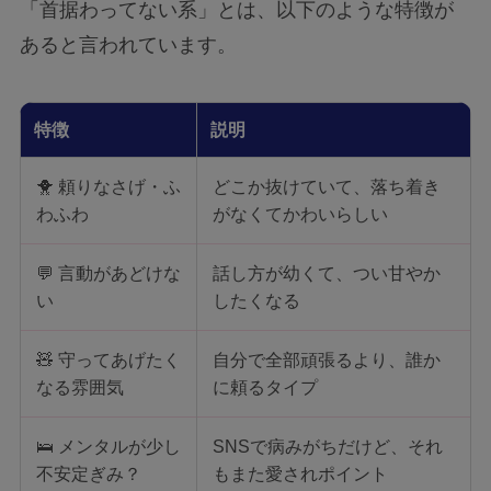
「首据わってない系」とは、以下のような特徴が
あると言われています。
特徴
説明
🐥 頼りなさげ・ふ
どこか抜けていて、落ち着き
わふわ
がなくてかわいらしい
💬 言動があどけな
話し方が幼くて、つい甘やか
い
したくなる
🧸 守ってあげたく
自分で全部頑張るより、誰か
なる雰囲気
に頼るタイプ
🛌 メンタルが少し
SNSで病みがちだけど、それ
不安定ぎみ？
もまた愛されポイント