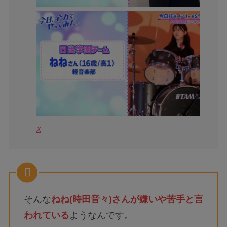
X
そんな
ねね(時田音々)さんが嫌いや苦手と言
われている
ようなんです。