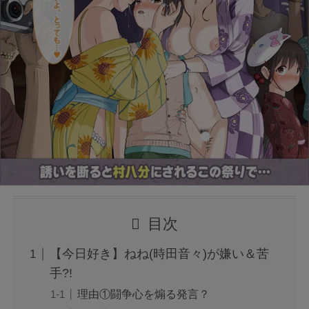
目次
【今日好き】ねね(時田音々)が嫌い＆苦
手?!
理由①闘争心を煽る発言？