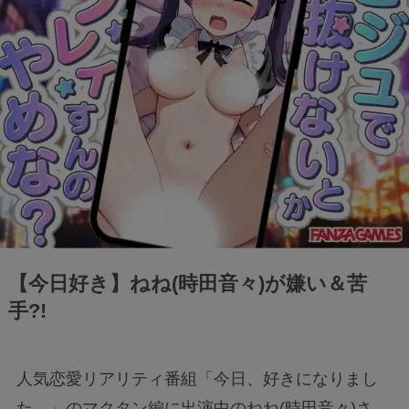
【今日好き】ねね(時田音々)が嫌い＆苦
手?!
人気恋愛リアリティ番組「今日、好きになりまし
た。」のマクタン編に出演中のねね(時田音々)さ