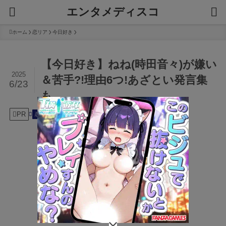
エンタメディスコ
ホーム
恋リア
今日好き
【今日好き】ねね(時田音々)が嫌い
2025
＆苦手?!理由6つ!あざとい発言集
6/23
も
PR
2025年6月23日
恋リア
今日好き