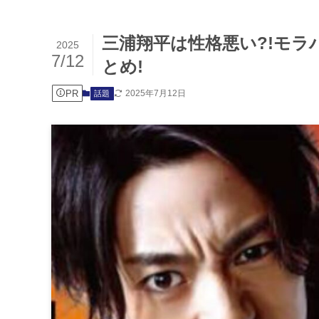
三浦翔平は性格悪い?!モ
2025
7/12
とめ!
PR
2025年7月12日
話題