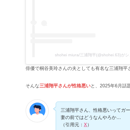
shohei miura/三浦翔平(@shohei.63
俳優で桐谷美玲さんの夫としても有名な三浦翔平
そんな
三浦翔平さんが性格悪い
と、2025年6月
三浦翔平さん、性格悪いってガ
妻の前ではどうなんやろか…
（引用元：
X
）