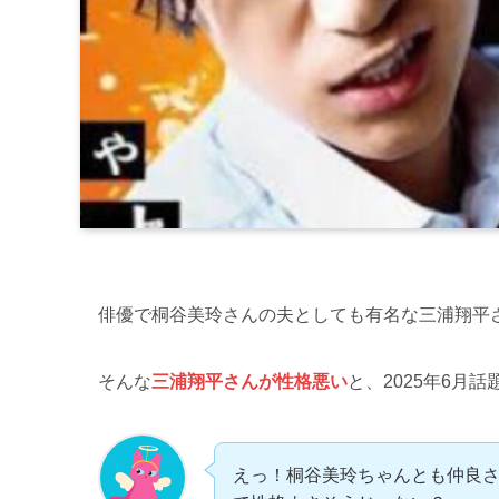
俳優で桐谷美玲さんの夫としても有名な三浦翔平
そんな
三浦翔平さんが性格悪い
と、2025年6月
えっ！桐谷美玲ちゃんとも仲良