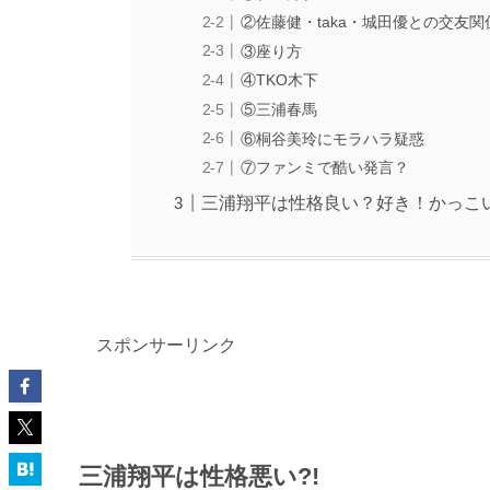
②佐藤健・taka・城田優との交友関
③座り方
④TKO木下
⑤三浦春馬
⑥桐谷美玲にモラハラ疑惑
⑦ファンミで酷い発言？
三浦翔平は性格良い？好き！かっこ
スポンサーリンク
三浦翔平は性格悪い?!