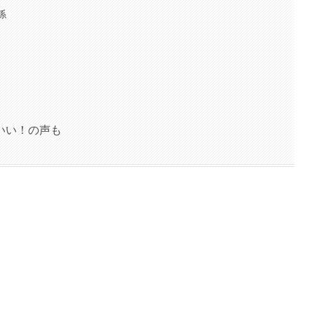
係
いい！の声も