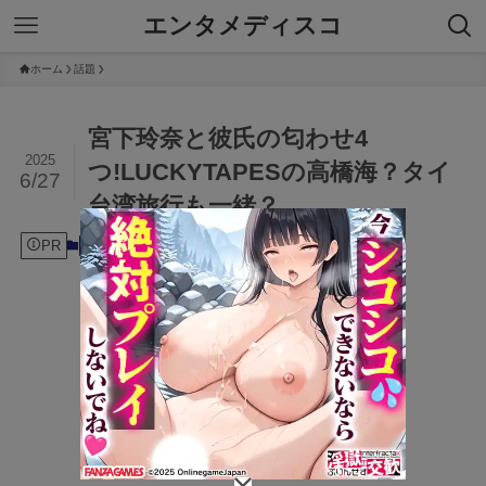
エンタメディスコ
ホーム
話題
宮下玲奈と彼氏の匂わせ4
2025
つ!LUCKYTAPESの高橋海？タイ
6/27
台湾旅行も一緒？
PR
2025年6月27日
話題