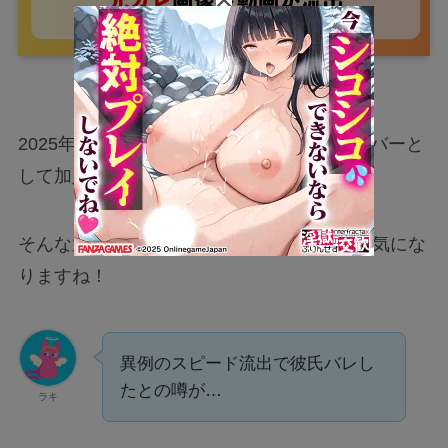
2025年2月16日に乃木坂46の6期生夏組メンバーと
して加入が発表された大越ひなのさん。
そんな
大越ひなのさんの歴代彼氏(元カレ)
が気にな
りますね！
異例のスピード流出で彼氏バレし
たとの噂が…
ラキ