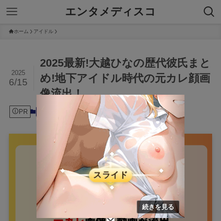
エンタメディスコ
ホーム
アイドル
2025最新!大越ひなの歴代彼氏まと
2025
め!地下アイドル時代の元カレ顔画
6/15
像流出！
PR
2025年6月15日
アイドル