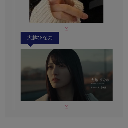
X
大越ひなの
X