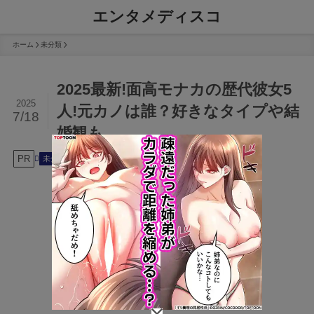
エンタメディスコ
ホーム
未分類
2025最新!面高モナカの歴代彼女5
2025
人!元カノは誰？好きなタイプや結
7/18
婚観も
PR
2025年7月18日
未分類