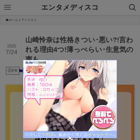
エンタメディスコ
ホーム
アイドル
山崎怜奈は性格きつい･悪い?!言わ
2025
れる理由4つ!薄っぺらい･生意気の
7/24
声も
PR
2025年7月24日
アイドル